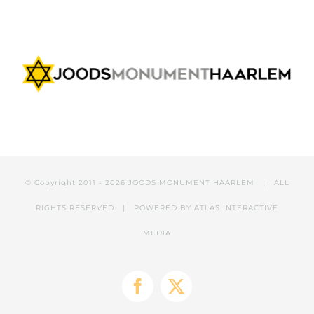
© Copyright 2011 -
2026 JOODS MONUMENT HAARLEM | ALL
RIGHTS RESERVED | POWERED BY
ATLAS INTERACTIVE
MEDIA
Facebook
X