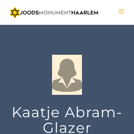
Ga
naar
inhoud
Kaatje Abram-
Glazer