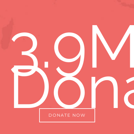
3
.9
Don
DONATE NOW