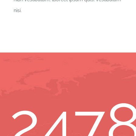
nisi.
247