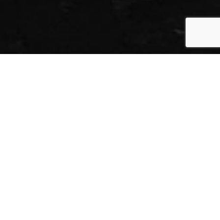
Herdenking 4 mei bij het
joods monument op het
Philip Frankplein te
Haarlem