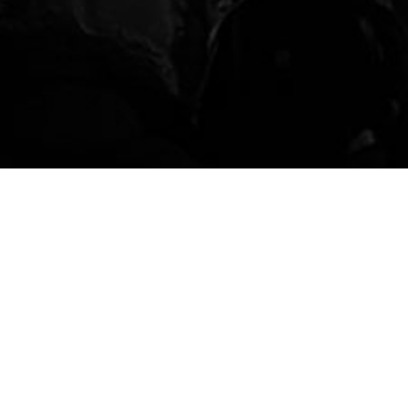
a Manifestatie 2023
december 2023 wordt door de Joodse gemeente NIG Noord-